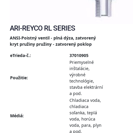
ARI-REYCO RL SERIES
ANSI-Poistný ventil - plná dýza, zatvorený
kryt pružiny pružiny - zatvorený poklop
eTrieda-č.:
37010905
Priemyselné
inštalácie,
výrobné
Použitie:
technológie,
stavba elektrární
a pod.
Chladiaca voda,
chladiaca
soľanka, teplá
Médiá:
voda, horúca
voda, para, plyn
a pod.