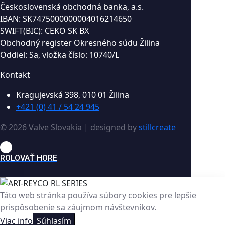
Československá obchodná banka, a.s.
IBAN: SK7475000000004016214650
SWIFT(BIC): CEKO SK BX
Obchodný register Okresného súdu Žilina
Oddiel: Sa, vložka číslo: 10740/L
Kontakt
Kragujevská 398, 010 01 Žilina
+421 (0) 41 / 54 24 945
© 2026 Valve Slovakia | designed by
stillcreate
ROLOVAŤ HORE
Táto web stránka používa súbory cookies pre lepšie
prispôsobenie sa záujmom návštevníkov.
Viac info
Súhlasím