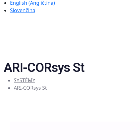
English
(
Angličtina
)
Slovenčina
ARI-CORsys St
SYSTÉMY
ARI-CORsys St