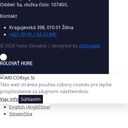
Oddiel: Sa, vložka číslo: 10740/L
Kontakt
Kragujevská 398, 010 01 Žilina
+421 (0) 41 / 54 24 945
© 2026 Valve Slovakia | designed by
stillcreate
ROLOVAŤ HORE
Táto web stránka používa súbory cookies pre lepšie
prispôsobenie sa záujmom návštevníkov.
Viac info
Súhlasím
English
(
Angličtina
)
Slovenčina